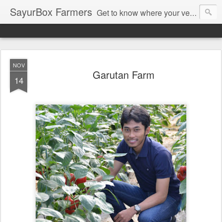
SayurBox Farmers
Get to know where your vegetables come from when you order on www.sayurbox.com
NOV
Garutan Farm
14